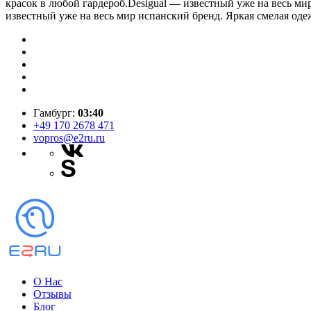
красок в любой гардероб.Desigual — известный уже на весь м
известный уже на весь мир испанский бренд. Яркая смелая од
Гамбург:
03:40
+49 170 2678 471
vopros@e2ru.ru
О Нас
Отзывы
Блог